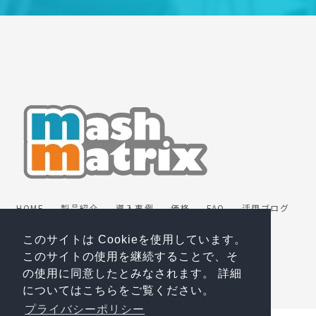
HOME
製品紹介
導入事例
価格
FAQ
活用ブログ
動画
パートナー
お問い合わせ
お役立ち資料
無料トライアル
プライバシーポリシー
このサイトは Cookieを使用しています。
マスターサブスクリプション契約
会社情報
ENGLISH
このサイトの使用を継続することで、そ
の使用に同意したとみなされます。 詳細
についてはこちらをご覧ください。
プライバシーポリシー