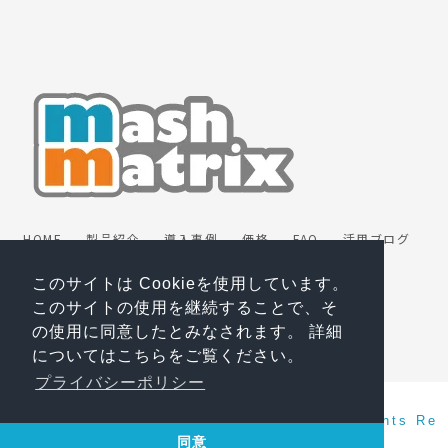
HOME
製品紹介
導入事例
価格
FAQ
活用ブログ
動画
パートナー
お問い合わせ
お役立ち資料
無料トライアル
プライバシーポリシー
このサイトは Cookieを使用しています。
マスターサブスクリプション契約
会社情報
ENGLISH
このサイトの使用を継続することで、そ
の使用に同意したとみなされます。 詳細
についてはこちらをご覧ください。
プライバシーポリシー
Copyright(c) 2026 Mashmatrix, Inc. All Rights Re
served.
同意