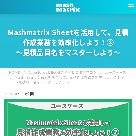
Mashmatrix Sheetを活用して、見積
作成業務を効率化しよう！②
～見積品目名をマスターしよう～
HOME
/
SalesforceとExcelのイイとこ取りブログ
/
ユースケース
/
Mashmatrix Sheetを活用して、見積作成業務を効率化しよう！②
～見積品目名をマスターしよう～
2025.04.10公開