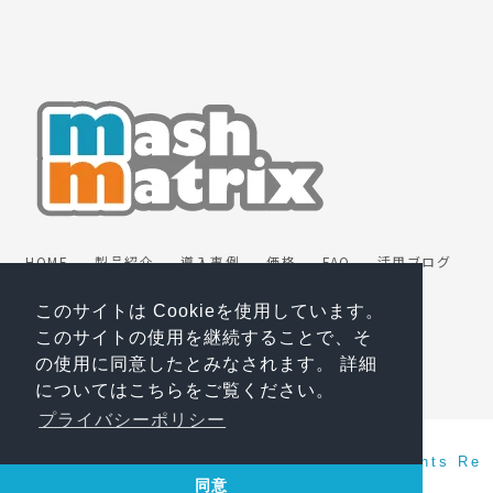
HOME
製品紹介
導入事例
価格
FAQ
活用ブログ
動画
パートナー
お問い合わせ
お役立ち資料
無料トライアル
プライバシーポリシー
このサイトは Cookieを使用しています。
マスターサブスクリプション契約
会社情報
ENGLISH
このサイトの使用を継続することで、そ
の使用に同意したとみなされます。 詳細
についてはこちらをご覧ください。
プライバシーポリシー
Copyright(c) 2026 Mashmatrix, Inc. All Rights Re
served.
同意